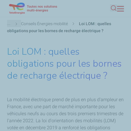
Toutes nos solutions
Aller
multi-énergies
Recherc
au
contenu
Fil
...
Conseils Énergies mobilité
Loi LOM : quelles
principal
d'Ariane
obligations pour les bornes de recharge électrique ?
Loi LOM : quelles
obligations pour les bornes
de recharge électrique ?
La mobilité électrique prend de plus en plus d'ampleur en
France, avec une part de marché importante pour les
véhicules neufs au cours des trois premiers trimestres de
l'année 2022. La loi d'orientation des mobilités (LOM)
votée en décembre 2019 a renforcé les obligations