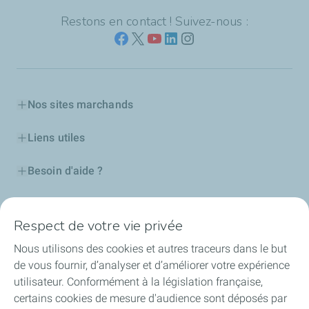
Restons en contact ! Suivez-nous :
Nos sites marchands
Liens utiles
Besoin d'aide ?
Nos cartes
Respect de votre vie privée
Certificats d'économies d'énergie
Nous utilisons des cookies et autres traceurs dans le but
de vous fournir, d’analyser et d’améliorer votre expérience
Nos partenaires
utilisateur. Conformément à la législation française,
certains cookies de mesure d'audience sont déposés par
Collaborer avec TotalEnergies