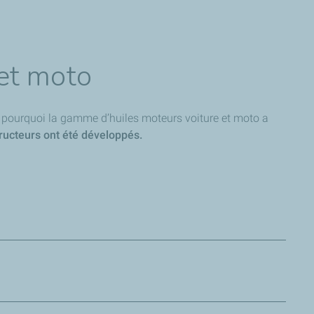
 et moto
est pourquoi la gamme d’huiles moteurs voiture et moto a
ructeurs ont été développés.
 en effet aux exigences et homologations des véhicules de
 a permis de développer une gamme d’huiles qui améliorent