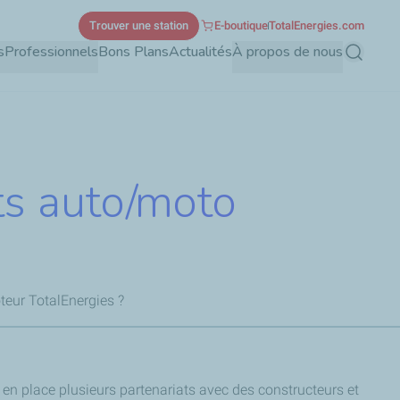
Trouver une station
E-boutique
TotalEnergies.com
s
Professionnels
Bons Plans
Actualités
À propos de nous
Recherch
nts auto/moto
teur TotalEnergies ?
 en place plusieurs partenariats avec des constructeurs et