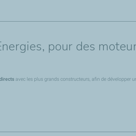
ule Nissan.
orent ensemble
des lubrifiants haute technologie
, particulièreme
Energies, pour des moteu
directs
avec les plus grands constructeurs, afin de développer u
 recherche l’une de leurs priorités.
Un partenariat technique, ind