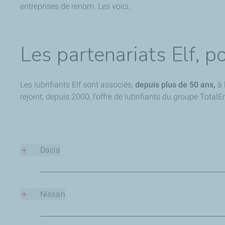
entreprises de renom. Les voici.
Les partenariats Elf, p
Les lubrifiants Elf sont associés,
depuis plus de 50 ans,
à 
rejoint, depuis 2000, l’offre de lubrifiants du groupe TotalE
Dacia
TotalEnergies, via sa marque Elf, est
le partenaire reco
ce constructeur.
Nissan
Les huiles Elf sont présentes
dans tous les moteurs
qui so