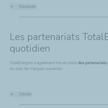
la durée de vie et la performance du moteur de votre véhic
Kawasaki
Kawasaki et TotalEnergies, à travers sa marque Elf, élab
produits qui sont également testés en compétition !
Les partenariats Total
quotidien
TotalEnergies a également mis en place
des partenariats 
ce, avec les marques suivantes :
Citroën
Partenaires depuis 1968, TotalEnergies et Citroën font de la