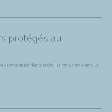
nt recommandés pour les motos du constructeur. Des
rs protégés au
ne gamme de lubrifiants et d’huiles moteur innovante. Et
ustriel, commercial et sportif
qui renforce les deux