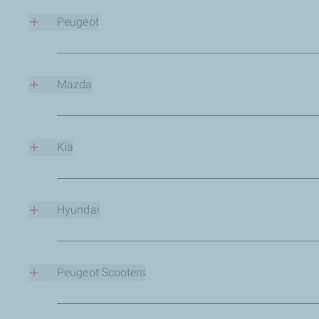
compagnies.
Peugeot
Les chercheurs de TotalEnergies Lubrifiants et Peugeot d
l’environnement.
Mazda
TotalEnergies est le partenaire de Mazda
depuis plus de 
performance des moteurs.
Kia
Avec des accords signés
dans de nombreux pays
, les hu
groupe Hyundai-Kia.
Hyundai
TotalEnergies et Hyundai
relèvent ensemble le challenge
qualité en utilisant les huiles de la gamme Quartz.
Peugeot Scooters
TotalEnergies et Peugeot Scooters, filiale du Groupe PSA P
2 et 3 roues.