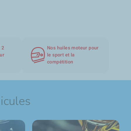
 2
Nos huiles moteur pour
ur
le sport et la
compétition
hicules