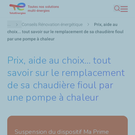
Toutes nos solutions
Aller
multi-énergies
Recherc
au
contenu
Fil
...
Conseils Rénovation énergétique
Prix, aide au
principal
d'Ariane
choix... tout savoir sur le remplacement de sa chaudière fioul
par une pompe à chaleur
Prix, aide au choix... tout
savoir sur le remplacement
de sa chaudière fioul par
une pompe à chaleur
Suspension du dispositif Ma Prime