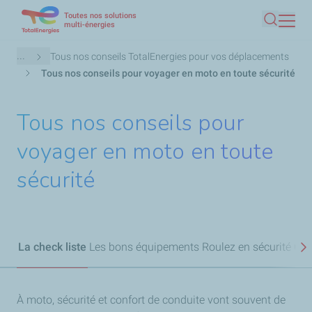
Toutes nos solutions
Aller
multi-énergies
Recherc
au
contenu
Fil
...
Tous nos conseils TotalEnergies pour vos déplacements
principal
d'Ariane
Tous nos conseils pour voyager en moto en toute sécurité
Tous nos conseils pour
voyager en moto en toute
sécurité
La check liste
Les bons équipements
Roulez en sécurité
Opti
S
À moto, sécurité et confort de conduite vont souvent de