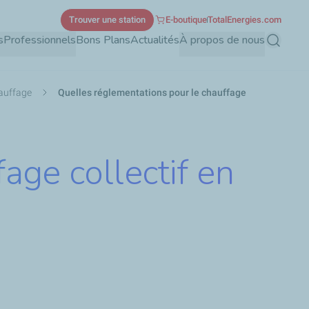
Trouver une station
E-boutique
TotalEnergies.com
s
Professionnels
Bons Plans
Actualités
À propos de nous
Recherch
hauffage
Quelles réglementations pour le chauffage
age collectif en