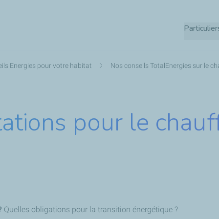
Aller
au
Particulier
contenu
principal
ils Energies pour votre habitat
Nos conseils TotalEnergies sur le c
tions pour le chauff
?
Quelles obligations pour la transition énergétique ?