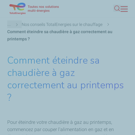
Toutes nos solutions
Aller
multi-énergies
Recherc
au
contenu
Fil
...
Nos conseils TotalEnergies sur le chauffage
principal
d'Ariane
Comment éteindre sa chaudière à gaz correctement au
printemps ?
Comment éteindre sa
chaudière à gaz
correctement au printemps
?
Pour éteindre votre chaudière à gaz au printemps,
commencez par couper l'alimentation en gaz et en