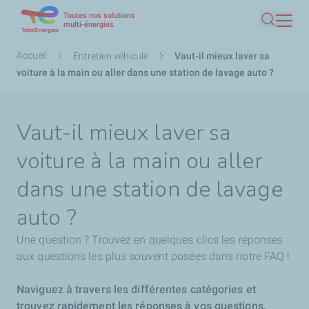
Toutes nos solutions
Aller
multi-énergies
Recherc
au
contenu
Fil
Accueil
Entretien véhicule
Vaut-il mieux laver sa
principal
d'Ariane
voiture à la main ou aller dans une station de lavage auto ?
Vaut-il mieux laver sa
voiture à la main ou aller
dans une station de lavage
auto ?
Une question ? Trouvez en quelques clics les réponses
aux questions les plus souvent posées dans notre FAQ !
Naviguez à travers les différentes catégories et
trouvez rapidement les réponses à vos questions.