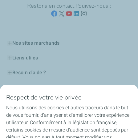
Restons en contact ! Suivez-nous :
Nos sites marchands
Liens utiles
Besoin d'aide ?
Nos cartes
Respect de votre vie privée
Certificats d'économies d'énergie
Nous utilisons des cookies et autres traceurs dans le but
de vous fournir, d’analyser et d’améliorer votre expérience
Nos partenaires
utilisateur. Conformément à la législation française,
certains cookies de mesure d'audience sont déposés par
Collaborer avec TotalEnergies
défaut. Vous pouvez à tout moment modifier vos