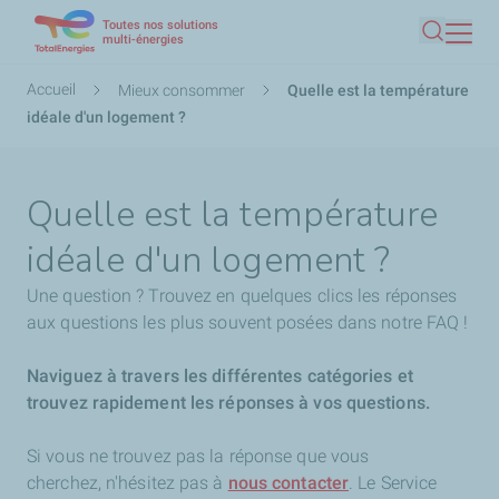
Toutes nos solutions
Aller
multi-énergies
Recherc
au
contenu
Fil
Accueil
Mieux consommer
Quelle est la température
principal
d'Ariane
idéale d'un logement ?
Quelle est la température
idéale d'un logement ?
Une question ? Trouvez en quelques clics les réponses
aux questions les plus souvent posées dans notre FAQ !
Naviguez à travers les différentes catégories et
trouvez rapidement les réponses à vos questions.
Si vous ne trouvez pas la réponse que vous
cherchez,
n'hésitez pas à
nous contacter
. Le Service