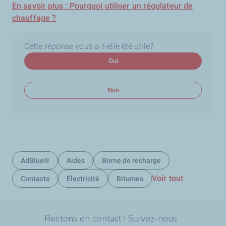
En savoir plus : Pourquoi utiliser un régulateur de
chauffage ?
Cette réponse vous a-t-elle été utile?
Oui
Non
AdBlue®
Aides
Borne de recharge
Voir tout
Contacts
Électricité
Bitumes
Restons en contact ! Suivez-nous :