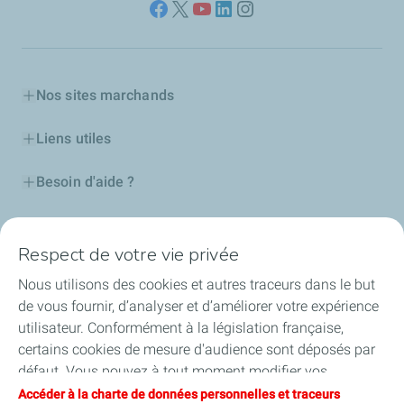
Nos sites marchands
Liens utiles
Besoin d'aide ?
Nos cartes
Respect de votre vie privée
Certificats d'économies d'énergie
Nous utilisons des cookies et autres traceurs dans le but
de vous fournir, d’analyser et d’améliorer votre expérience
Nos partenaires
utilisateur. Conformément à la législation française,
certains cookies de mesure d'audience sont déposés par
Collaborer avec TotalEnergies
défaut. Vous pouvez à tout moment modifier vos
paramètres de cookies en cliquant sur le bouton « Gérer
Accéder à la charte de données personnelles et traceurs
Accessibilité