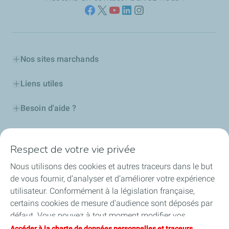
Nos sites marchands
Liens utiles
Besoin d'aide ?
Nos cartes
Respect de votre vie privée
Certificats d'économies d'énergie
Nous utilisons des cookies et autres traceurs dans le but
de vous fournir, d’analyser et d’améliorer votre expérience
Nos partenaires
utilisateur. Conformément à la législation française,
certains cookies de mesure d'audience sont déposés par
Collaborer avec TotalEnergies
défaut. Vous pouvez à tout moment modifier vos
paramètres de cookies en cliquant sur le bouton « Gérer
Accéder à la charte de données personnelles et traceurs