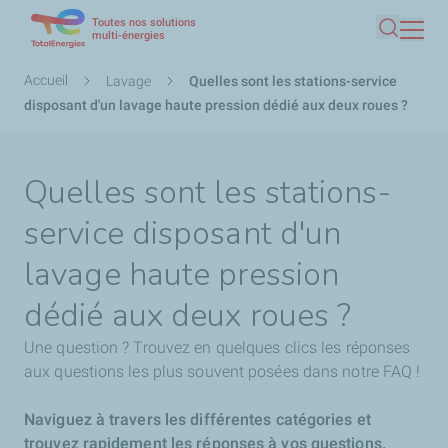
Toutes nos solutions
Aller
multi-énergies
Recherc
au
contenu
Fil
Accueil
Lavage
Quelles sont les stations-service
principal
d'Ariane
disposant d'un lavage haute pression dédié aux deux roues ?
Quelles sont les stations-
service disposant d'un
lavage haute pression
dédié aux deux roues ?
Une question ? Trouvez en quelques clics les réponses
aux questions les plus souvent posées dans notre FAQ !
Naviguez à travers les différentes catégories et
trouvez rapidement les réponses à vos questions.