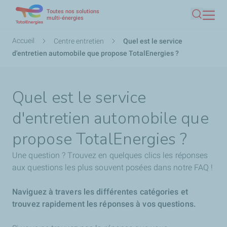
Toutes nos solutions
Aller
multi-énergies
Recherc
au
contenu
Fil
Accueil
Centre entretien
Quel est le service
principal
d'Ariane
d'entretien automobile que propose TotalEnergies ?
Quel est le service
d'entretien automobile que
propose TotalEnergies ?
Une question ? Trouvez en quelques clics les réponses
aux questions les plus souvent posées dans notre FAQ !
Naviguez à travers les différentes catégories et
trouvez rapidement les réponses à vos questions.