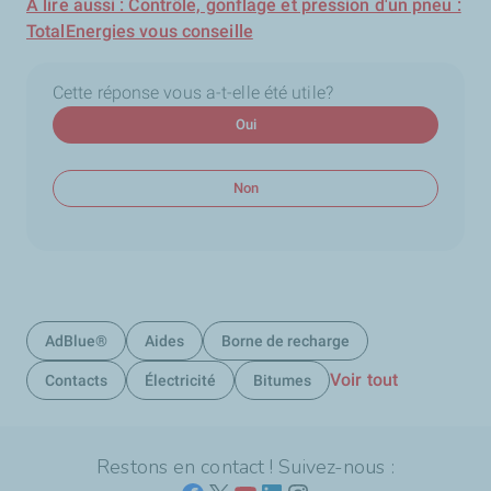
À lire aussi : Contrôle, gonflage et pression d'un pneu :
TotalEnergies vous conseille
Cette réponse vous a-t-elle été utile?
Oui
Non
AdBlue®
Aides
Borne de recharge
Voir tout
Contacts
Électricité
Bitumes
Restons en contact ! Suivez-nous :