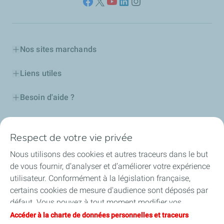
Nos sites marchands
Liens utiles
Besoin d'aide ?
Nos cartes
Respect de votre vie privée
Certificats d'économies d'énergie
Nous utilisons des cookies et autres traceurs dans le but
de vous fournir, d’analyser et d’améliorer votre expérience
Nos partenaires
utilisateur. Conformément à la législation française,
certains cookies de mesure d'audience sont déposés par
Collaborer avec TotalEnergies
défaut. Vous pouvez à tout moment modifier vos
paramètres de cookies en cliquant sur le bouton « Gérer
Accéder à la charte de données personnelles et traceurs
Accessibilité