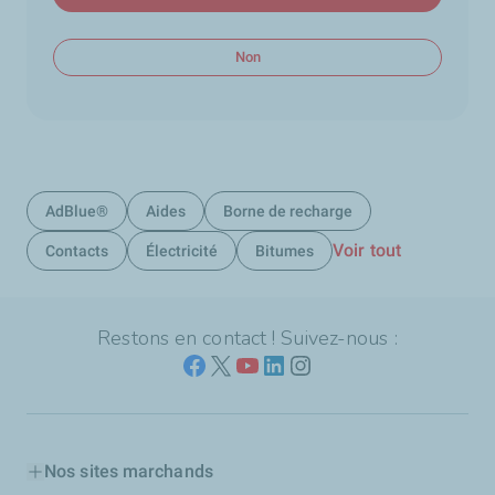
Non
AdBlue®
Aides
Borne de recharge
Voir tout
Contacts
Électricité
Bitumes
Restons en contact ! Suivez-nous :
Nos sites marchands