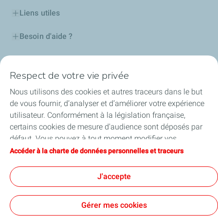
Liens utiles
Besoin d'aide ?
Nos cartes
Respect de votre vie privée
Certificats d'économies d'énergie
Nous utilisons des cookies et autres traceurs dans le but
de vous fournir, d’analyser et d’améliorer votre expérience
Nos partenaires
utilisateur. Conformément à la législation française,
certains cookies de mesure d'audience sont déposés par
Collaborer avec TotalEnergies
défaut. Vous pouvez à tout moment modifier vos
paramètres de cookies en cliquant sur le bouton « Gérer
Accéder à la charte de données personnelles et traceurs
Accessibilité
mes cookies ». En cliquant sur le bouton « J’accepte »,
vous acceptez le dépôt de l’ensemble des cookies. Dans le
J'accepte
cas où vous cliquez sur « Je refuse », seuls les cookies
techniques nécessaires au bon fonctionnement du site
Conditions Générales d’Utilisation
Gérer mes cookies
seront utilisés. Pour plus d’informations, vous pouvez
Conditions Générales de Vente
Données personnelles