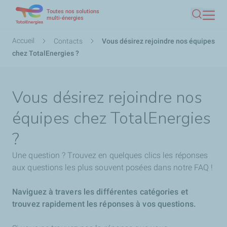
Toutes nos solutions
Aller
multi-énergies
Recherc
au
contenu
Fil
Accueil
Contacts
Vous désirez rejoindre nos équipes
principal
d'Ariane
chez TotalEnergies ?
Vous désirez rejoindre nos
équipes chez TotalEnergies
?
Une question ? Trouvez en quelques clics les réponses
aux questions les plus souvent posées dans notre FAQ !
Naviguez à travers les différentes catégories et
trouvez rapidement les réponses à vos questions.