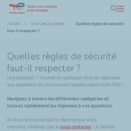
Toutes nos solutions
Aller
multi-énergies
Recherc
au
contenu
Fil
Accueil
Granulés et pellets
Quelles règles de sécurité
principal
d'Ariane
faut-il respecter ?
Quelles règles de sécurité
faut-il respecter ?
Une question ? Trouvez en quelques clics les réponses
aux questions les plus souvent posées dans notre FAQ !
Naviguez à travers les différentes catégories et
trouvez rapidement les réponses à vos questions.
Si vous ne trouvez pas la réponse que vous
cherchez,
n'hésitez pas à
nous contacter
. Le Service