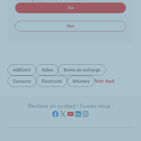
Oui
Non
AdBlue®
Aides
Borne de recharge
Voir tout
Contacts
Électricité
Bitumes
Restons en contact ! Suivez-nous :