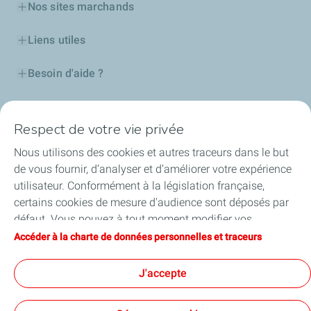
Nos sites marchands
Liens utiles
Besoin d'aide ?
Nos cartes
Respect de votre vie privée
Certificats d'économies d'énergie
Nous utilisons des cookies et autres traceurs dans le but
de vous fournir, d’analyser et d’améliorer votre expérience
Nos partenaires
utilisateur. Conformément à la législation française,
certains cookies de mesure d'audience sont déposés par
Collaborer avec TotalEnergies
défaut. Vous pouvez à tout moment modifier vos
paramètres de cookies en cliquant sur le bouton « Gérer
Accéder à la charte de données personnelles et traceurs
Accessibilité
mes cookies ». En cliquant sur le bouton « J’accepte »,
vous acceptez le dépôt de l’ensemble des cookies. Dans le
J'accepte
cas où vous cliquez sur « Je refuse », seuls les cookies
techniques nécessaires au bon fonctionnement du site