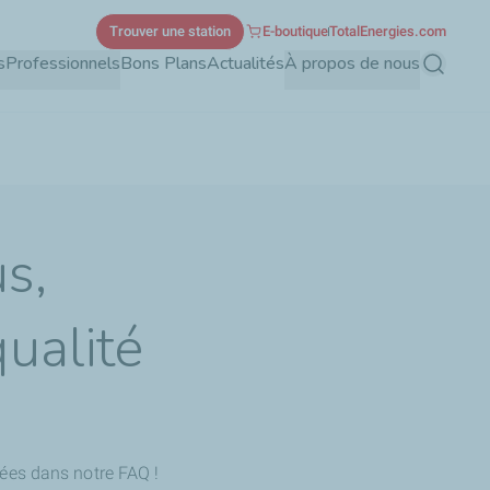
Trouver une station
E-boutique
TotalEnergies.com
s
Professionnels
Bons Plans
Actualités
À propos de nous
Recherch
us,
ualité
ées dans notre FAQ !