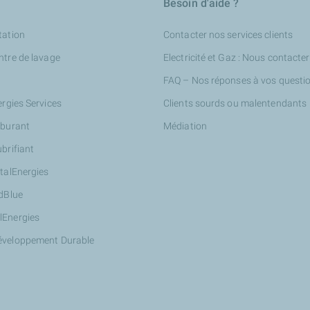
Besoin d'aide ?
tation
Contacter nos services clients
ntre de lavage
Electricité et Gaz : Nous contacter
FAQ – Nos réponses à vos questi
ergies Services
Clients sourds ou malentendants
rburant
Médiation
ubrifiant
otalEnergies
AdBlue
lEnergies
éveloppement Durable