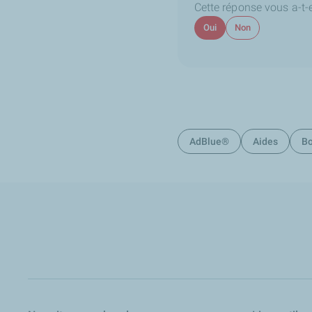
Cette réponse vous a-t-el
Oui
Non
AdBlue®
Aides
Bo