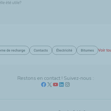
le été utile?
Voir to
rne de recharge
Contacts
Électricité
Bitumes
Restons en contact ! Suivez-nous :