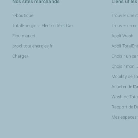
Nos sites marchands
Liens utiles
E-boutique
Trouver une s
TotalEnergies : Electricité et Gaz
Trouver un ce
Fioulmarket
Appli Wash
proxi-totalenergies.fr
Appli TotalEn
Charge+
Choisir un ca
Choisir mon l
Mobility de T
Acheter de l'
Wash de Tota
Rapport de D
Mes espaces