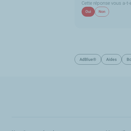
Cette réponse vous a-t-el
Oui
Non
AdBlue®
Aides
Bo