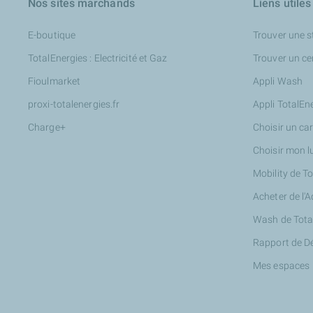
Nos sites marchands
Liens utiles
E-boutique
Trouver une s
TotalEnergies : Electricité et Gaz
Trouver un ce
Fioulmarket
Appli Wash
proxi-totalenergies.fr
Appli TotalEn
Charge+
Choisir un ca
Choisir mon l
Mobility de T
Acheter de l'
Wash de Tota
Rapport de D
Mes espaces