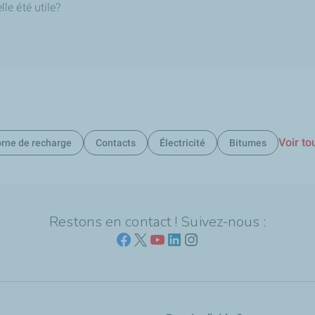
le été utile?
Voir to
rne de recharge
Contacts
Électricité
Bitumes
Restons en contact ! Suivez-nous :