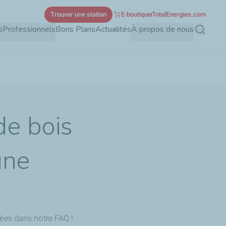
Trouver une station
E-boutique
TotalEnergies.com
s
Professionnels
Bons Plans
Actualités
À propos de nous
Recherch
de bois
une
ées dans notre FAQ !