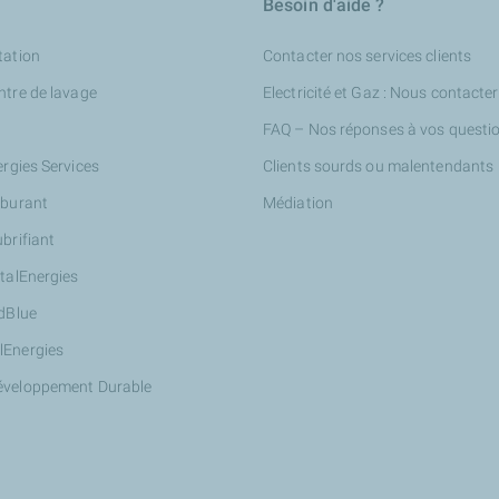
Besoin d'aide ?
tation
Contacter nos services clients
ntre de lavage
Electricité et Gaz : Nous contacter
FAQ – Nos réponses à vos questi
ergies Services
Clients sourds ou malentendants
rburant
Médiation
ubrifiant
otalEnergies
AdBlue
lEnergies
éveloppement Durable