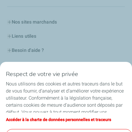
Nos sites marchands
Liens utiles
Besoin d'aide ?
Nos cartes
Respect de votre vie privée
Certificats d'économies d'énergie
Nous utilisons des cookies et autres traceurs dans le but
de vous fournir, d’analyser et d’améliorer votre expérience
Nos partenaires
utilisateur. Conformément à la législation française,
certains cookies de mesure d'audience sont déposés par
Collaborer avec TotalEnergies
défaut. Vous pouvez à tout moment modifier vos
paramètres de cookies en cliquant sur le bouton « Gérer
Accéder à la charte de données personnelles et traceurs
Accessibilité
mes cookies ». En cliquant sur le bouton « J’accepte »,