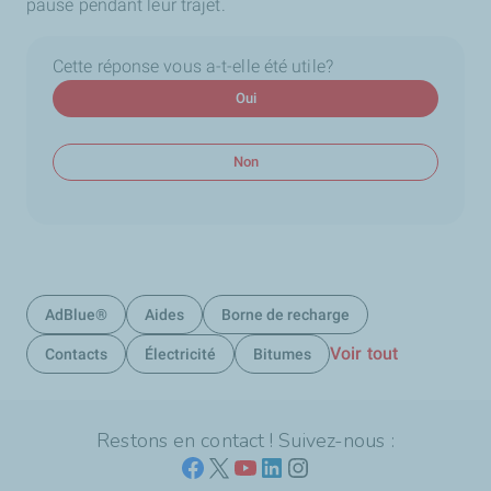
pause pendant leur trajet.
Cette réponse vous a-t-elle été utile?
Oui
Non
AdBlue®
Aides
Borne de recharge
Voir tout
Contacts
Électricité
Bitumes
Restons en contact ! Suivez-nous :