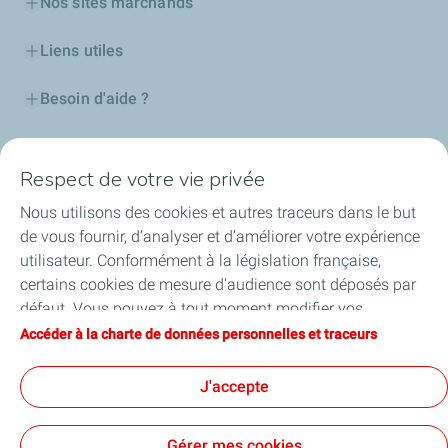
Nos sites marchands
Liens utiles
Besoin d'aide ?
Nos cartes
Respect de votre vie privée
Certificats d'économies d'énergie
Nous utilisons des cookies et autres traceurs dans le but
de vous fournir, d’analyser et d’améliorer votre expérience
Nos partenaires
utilisateur. Conformément à la législation française,
certains cookies de mesure d'audience sont déposés par
Collaborer avec TotalEnergies
défaut. Vous pouvez à tout moment modifier vos
paramètres de cookies en cliquant sur le bouton « Gérer
Accéder à la charte de données personnelles et traceurs
Accessibilité
mes cookies ». En cliquant sur le bouton « J’accepte »,
vous acceptez le dépôt de l’ensemble des cookies. Dans le
J'accepte
cas où vous cliquez sur « Je refuse », seuls les cookies
techniques nécessaires au bon fonctionnement du site
Conditions Générales d’Utilisation
Gérer mes cookies