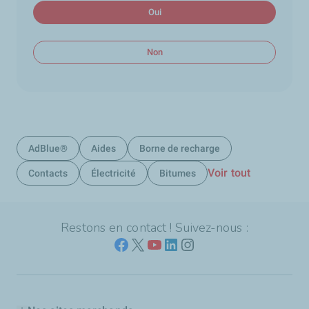
Oui
Non
AdBlue®
Aides
Borne de recharge
Voir tout
Contacts
Électricité
Bitumes
Restons en contact ! Suivez-nous :