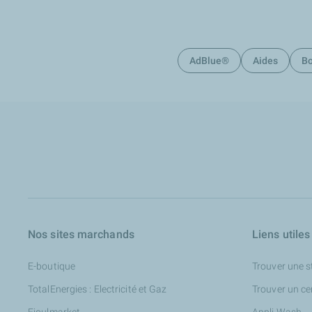
AdBlue®
Aides
Bo
Nos sites marchands
Liens utiles
E-boutique
Trouver une s
TotalEnergies : Electricité et Gaz
Trouver un ce