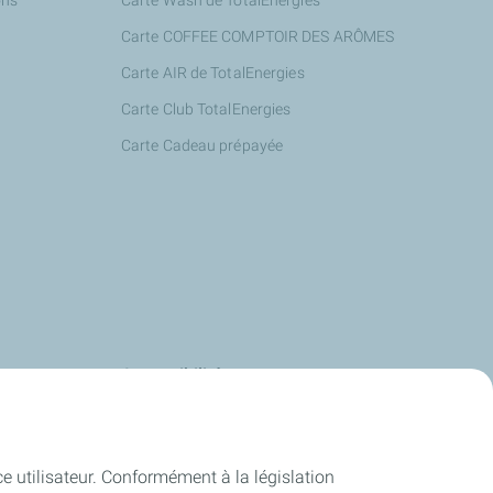
ons
Carte Wash de TotalEnergies
Carte COFFEE COMPTOIR DES ARÔMES
Carte AIR de TotalEnergies
Carte Club TotalEnergies
Carte Cadeau prépayée
s
Accessibilité
us
Deafi
Energies
Justbip
ce utilisateur. Conformément à la législation