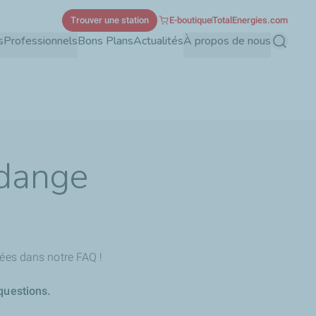
Trouver une station
E-boutique
TotalEnergies.com
s
Professionnels
Bons Plans
Actualités
À propos de nous
Recherch
idange
ées dans notre FAQ !
questions.