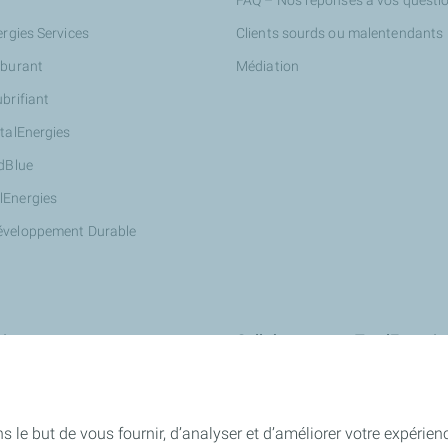
FAQ – Nos réponses à vos questi
ergies Services
Clients sourds ou malentendants
rburant
Médiation
ubrifiant
otalEnergies
AdBlue
lEnergies
éveloppement Durable
ires
Collaborer avec TotalEnergie
Innover avec nous : StationT&Vo
Devenir partenaire Wash de Total
s le but de vous fournir, d’analyser et d’améliorer votre expérien