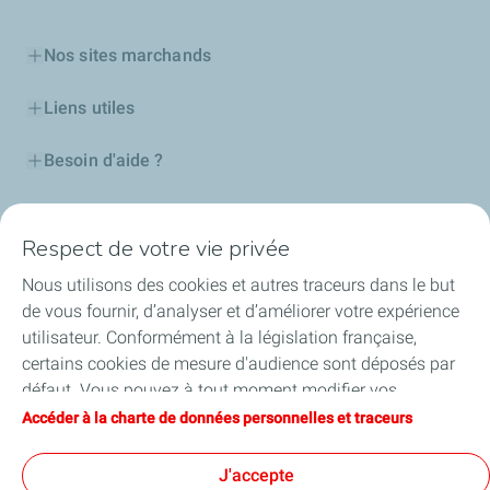
Nos sites marchands
Liens utiles
Besoin d'aide ?
Nos cartes
Respect de votre vie privée
Certificats d'économies d'énergie
Nous utilisons des cookies et autres traceurs dans le but
de vous fournir, d’analyser et d’améliorer votre expérience
Nos partenaires
utilisateur. Conformément à la législation française,
certains cookies de mesure d'audience sont déposés par
Collaborer avec TotalEnergies
défaut. Vous pouvez à tout moment modifier vos
paramètres de cookies en cliquant sur le bouton « Gérer
Accéder à la charte de données personnelles et traceurs
Accessibilité
mes cookies ». En cliquant sur le bouton « J’accepte »,
vous acceptez le dépôt de l’ensemble des cookies. Dans le
J'accepte