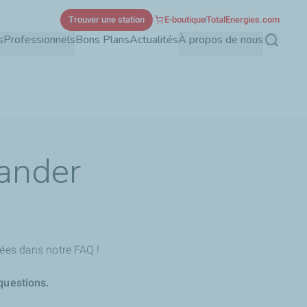
Trouver une station
E-boutique
TotalEnergies.com
s
Professionnels
Bons Plans
Actualités
À propos de nous
Recherch
ander
ées dans notre FAQ !
questions.