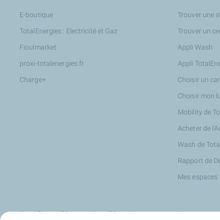
E-boutique
Trouver une s
TotalEnergies : Electricité et Gaz
Trouver un ce
Fioulmarket
Appli Wash
proxi-totalenergies.fr
Appli TotalEn
Charge+
Choisir un ca
Choisir mon l
Mobility de T
Acheter de l'
Wash de Tota
Rapport de D
Mes espaces
Certificats d'économies d'énergie
Nos partena