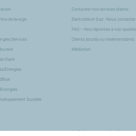
tation
Contacter nos services clients
ntre de lavage
Electricité et Gaz : Nous contacter
FAQ – Nos réponses à vos questi
ergies Services
Clients sourds ou malentendants
rburant
Médiation
ubrifiant
otalEnergies
AdBlue
lEnergies
éveloppement Durable
ires
Collaborer avec TotalEnergie