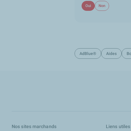
Oui
Non
AdBlue®
Aides
Bo
Nos sites marchands
Liens utiles