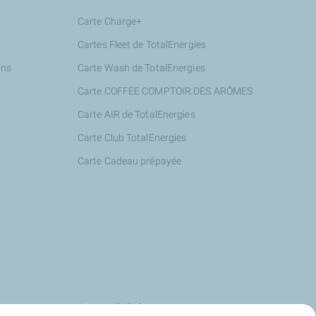
Carte Charge+
Cartes Fleet de TotalEnergies
ons
Carte Wash de TotalEnergies
Carte COFFEE COMPTOIR DES ARÔMES
Carte AIR de TotalEnergies
Carte Club TotalEnergies
Carte Cadeau prépayée
s
Accessibilité