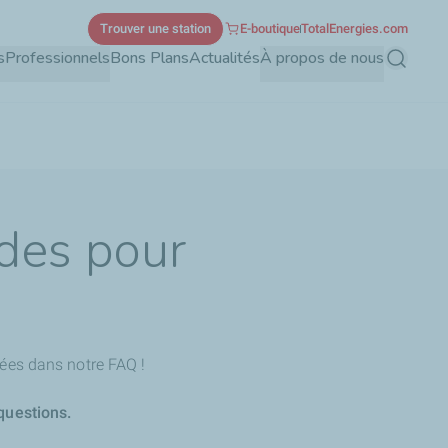
Trouver une station
E-boutique
TotalEnergies.com
s
Professionnels
Bons Plans
Actualités
À propos de nous
Recherch
ides pour
ées dans notre FAQ !
questions.