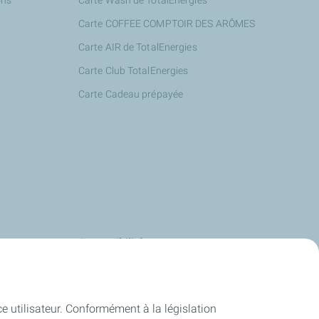
ons
Carte Wash de TotalEnergies
Carte COFFEE COMPTOIR DES ARÔMES
Carte AIR de TotalEnergies
Carte Club TotalEnergies
Carte Cadeau prépayée
s
Accessibilité
us
Deafi
Energies
Justbip
ce utilisateur. Conformément à la législation