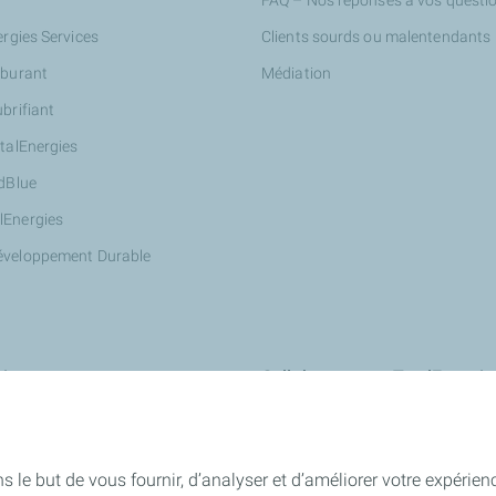
FAQ – Nos réponses à vos questi
ergies Services
Clients sourds ou malentendants
rburant
Médiation
ubrifiant
otalEnergies
AdBlue
lEnergies
éveloppement Durable
ires
Collaborer avec TotalEnergie
Innover avec nous : StationT&Vo
Devenir partenaire Wash de Total
s le but de vous fournir, d’analyser et d’améliorer votre expérien