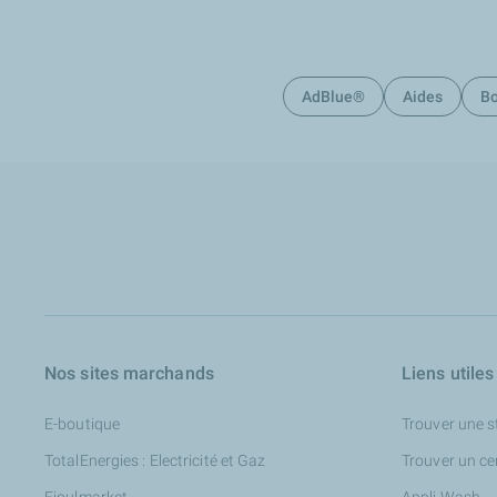
AdBlue®
Aides
Bo
Nos sites marchands
Liens utiles
E-boutique
Trouver une s
TotalEnergies : Electricité et Gaz
Trouver un ce