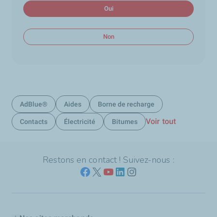
Oui
Non
AdBlue®
Aides
Borne de recharge
Voir tout
Contacts
Électricité
Bitumes
Restons en contact ! Suivez-nous :