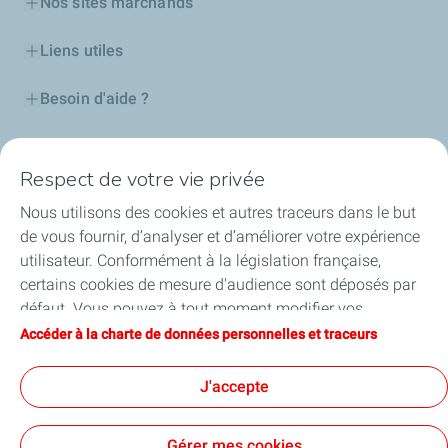
Nos sites marchands
Liens utiles
Besoin d'aide ?
Nos cartes
Respect de votre vie privée
Certificats d'économies d'énergie
Nous utilisons des cookies et autres traceurs dans le but
de vous fournir, d’analyser et d’améliorer votre expérience
Nos partenaires
utilisateur. Conformément à la législation française,
certains cookies de mesure d'audience sont déposés par
Collaborer avec TotalEnergies
défaut. Vous pouvez à tout moment modifier vos
paramètres de cookies en cliquant sur le bouton « Gérer
Accéder à la charte de données personnelles et traceurs
Accessibilité
mes cookies ». En cliquant sur le bouton « J’accepte »,
vous acceptez le dépôt de l’ensemble des cookies. Dans le
J'accepte
cas où vous cliquez sur « Je refuse », seuls les cookies
techniques nécessaires au bon fonctionnement du site
Conditions Générales d’Utilisation
Gérer mes cookies