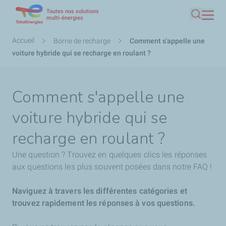
Toutes nos solutions
Aller
multi-énergies
Recherc
au
contenu
Fil
Accueil
Borne de recharge
Comment s'appelle une
principal
d'Ariane
voiture hybride qui se recharge en roulant ?
Comment s'appelle une
voiture hybride qui se
recharge en roulant ?
Une question ? Trouvez en quelques clics les réponses
aux questions les plus souvent posées dans notre FAQ !
Naviguez à travers les différentes catégories et
trouvez rapidement les réponses à vos questions.