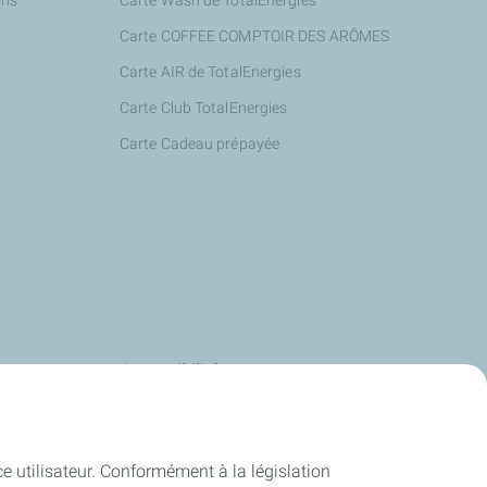
ons
Carte Wash de TotalEnergies
Carte COFFEE COMPTOIR DES ARÔMES
Carte AIR de TotalEnergies
Carte Club TotalEnergies
Carte Cadeau prépayée
s
Accessibilité
us
Deafi
Energies
Justbip
ce utilisateur. Conformément à la législation