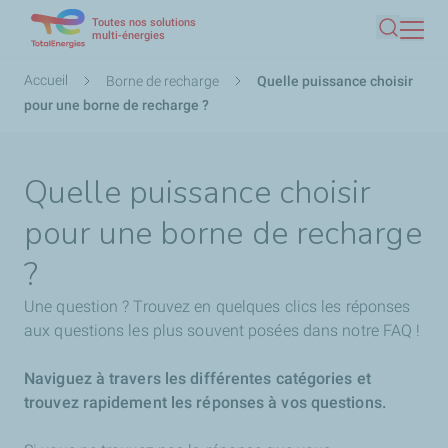
Toutes nos solutions
Aller
multi-énergies
Recherc
au
contenu
Fil
Accueil
Borne de recharge
Quelle puissance choisir
principal
d'Ariane
pour une borne de recharge ?
Quelle puissance choisir
pour une borne de recharge
?
Une question ? Trouvez en quelques clics les réponses
aux questions les plus souvent posées dans notre FAQ !
Naviguez à travers les différentes catégories et
trouvez rapidement les réponses à vos questions.