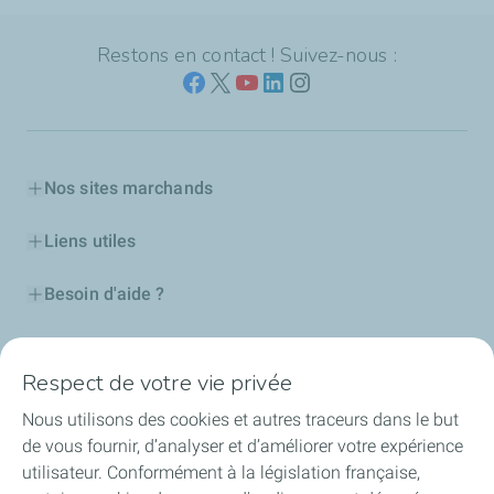
Restons en contact ! Suivez-nous :
Nos sites marchands
Liens utiles
Besoin d'aide ?
Nos cartes
Respect de votre vie privée
Certificats d'économies d'énergie
Nous utilisons des cookies et autres traceurs dans le but
de vous fournir, d’analyser et d’améliorer votre expérience
Nos partenaires
utilisateur. Conformément à la législation française,