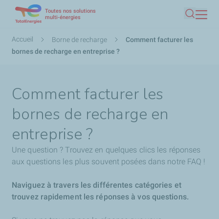
Toutes nos solutions
Aller
multi-énergies
Recherc
au
contenu
Fil
Accueil
Borne de recharge
Comment facturer les
principal
d'Ariane
bornes de recharge en entreprise ?
Comment facturer les
bornes de recharge en
entreprise ?
Une question ? Trouvez en quelques clics les réponses
aux questions les plus souvent posées dans notre FAQ !
Naviguez à travers les différentes catégories et
trouvez rapidement les réponses à vos questions.