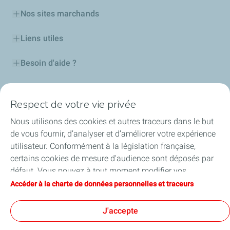
Nos sites marchands
Liens utiles
Besoin d'aide ?
Nos cartes
Respect de votre vie privée
Certificats d'économies d'énergie
Nous utilisons des cookies et autres traceurs dans le but
de vous fournir, d’analyser et d’améliorer votre expérience
Nos partenaires
utilisateur. Conformément à la législation française,
certains cookies de mesure d'audience sont déposés par
Collaborer avec TotalEnergies
défaut. Vous pouvez à tout moment modifier vos
paramètres de cookies en cliquant sur le bouton « Gérer
Accéder à la charte de données personnelles et traceurs
Accessibilité
mes cookies ». En cliquant sur le bouton « J’accepte »,
vous acceptez le dépôt de l’ensemble des cookies. Dans le
J'accepte
cas où vous cliquez sur « Je refuse », seuls les cookies