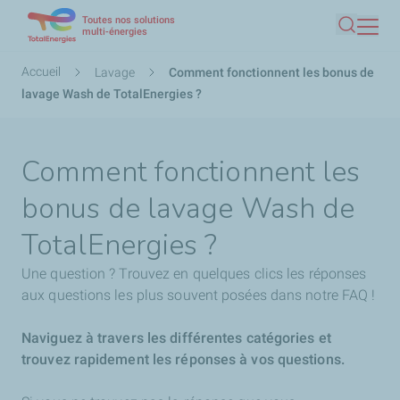
Toutes nos solutions
Aller
multi-énergies
Recherc
au
contenu
Fil
Accueil
Lavage
Comment fonctionnent les bonus de
principal
d'Ariane
lavage Wash de TotalEnergies ?
Comment fonctionnent les
bonus de lavage Wash de
TotalEnergies ?
Une question ? Trouvez en quelques clics les réponses
aux questions les plus souvent posées dans notre FAQ !
Naviguez à travers les différentes catégories et
trouvez rapidement les réponses à vos questions.