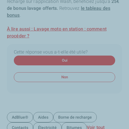
recharge sur l'application Wash, bénéficiez jusqu'à
25€
de bonus lavage offerts.
Retrouvez
le tableau des
bonus
.
À lire aussi : Lavage moto en station : comment
procéder ?
Cette réponse vous a-t-elle été utile?
Oui
Non
AdBlue®
Aides
Borne de recharge
Voir tout
Contacts
Électricité
Bitumes