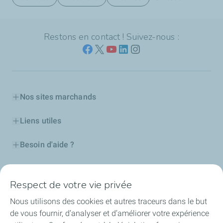
Restons en contact ! Suivez-nous :
Nos sites marchands
Liens utiles
Besoin d'aide ?
Nos cartes
Respect de votre vie privée
Certificats d'économies d'énergie
Nous utilisons des cookies et autres traceurs dans le but
de vous fournir, d’analyser et d’améliorer votre expérience
Nos partenaires