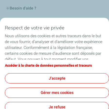
Besoin d'aide ?
Nos cartes
Respect de votre vie privée
Certificats d'économies d'énergie
Nous utilisons des cookies et autres traceurs dans le but
de vous fournir, d’analyser et d’améliorer votre expérience
Nos partenaires
utilisateur. Conformément à la législation française,
certains cookies de mesure d'audience sont déposés par
Collaborer avec TotalEnergies
défaut. Vous pouvez à tout moment modifier vos
paramètres de cookies en cliquant sur le bouton « Gérer
Accéder à la charte de données personnelles et traceurs
Accessibilité
mes cookies ». En cliquant sur le bouton « J’accepte »,
vous acceptez le dépôt de l’ensemble des cookies. Dans le
J'accepte
cas où vous cliquez sur « Je refuse », seuls les cookies
techniques nécessaires au bon fonctionnement du site
Conditions Générales d’Utilisation
Gérer mes cookies
seront utilisés. Pour plus d’informations, vous pouvez
Conditions Générales de Vente
Données personnelles
consulter la page « Charte de données personnelles et
Plan du site
Publications légales
Tous nos sites
Accessibilité : Partiellement conforme
Cookies
traceurs ».
Je refuse