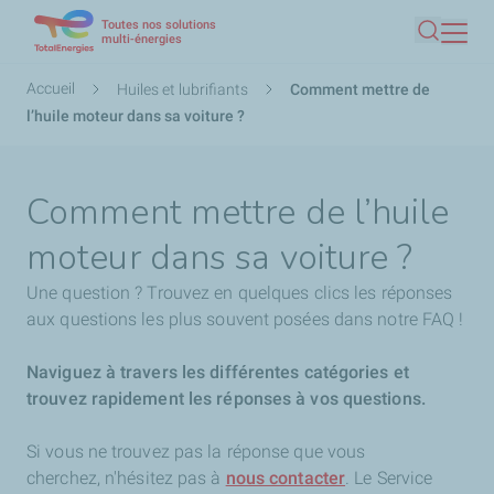
Toutes nos solutions
Aller
multi-énergies
Recherc
au
contenu
Fil
Accueil
Huiles et lubrifiants
Comment mettre de
principal
d'Ariane
l’huile moteur dans sa voiture ?
Comment mettre de l’huile
moteur dans sa voiture ?
Une question ? Trouvez en quelques clics les réponses
aux questions les plus souvent posées dans notre FAQ !
Naviguez à travers les différentes catégories et
trouvez rapidement les réponses à vos questions.
Si vous ne trouvez pas la réponse que vous
cherchez,
n'hésitez pas à
nous contacter
. Le Service