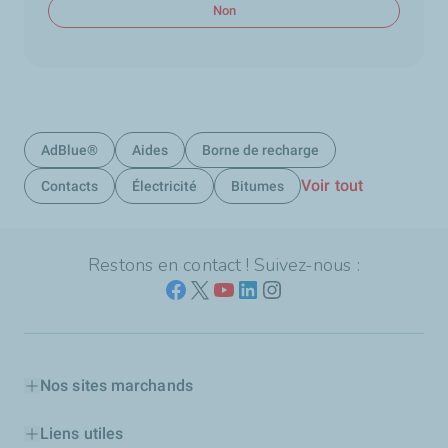
Non
AdBlue®
Aides
Borne de recharge
Voir tout
Contacts
Électricité
Bitumes
Restons en contact ! Suivez-nous :
Nos sites marchands
Liens utiles