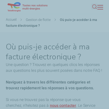
Toutes nos solutions
Aller
multi-énergies
Recherc
au
contenu
Fil
Accueil
Gestion de flotte
Où puis-je accéder à ma
principal
d'Ariane
facture électronique ?
Où puis-je accéder à ma
facture électronique ?
Une question ? Trouvez en quelques clics les réponses
aux questions les plus souvent posées dans notre FAQ !
Naviguez à travers les différentes catégories et
trouvez rapidement les réponses à vos questions.
Si vous ne trouvez pas la réponse que vous
cherchez,
n'hésitez pas à
nous contacter
. Le Service