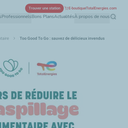
Trouver une station
E-boutique
TotalEnergies.com
s
Professionnels
Bons Plans
Actualités
À propos de nous
Recherch
ntaire
Too Good To Go : sauvez de délicieux invendus