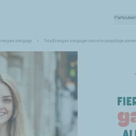
Aller
au
Particulier
contenu
principal
Energies s’engage
TotalEnergies s'engage contre le gaspillage alime