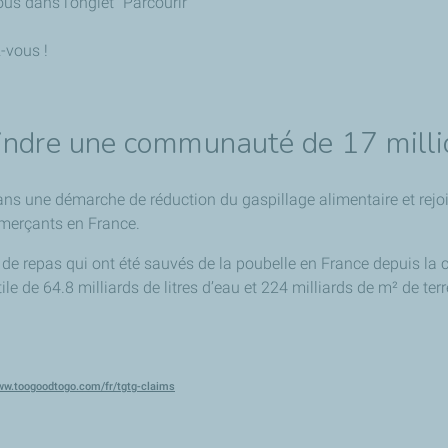
s dans l’onglet “Parcourir”
z-vous !
oindre une communauté de 17 millio
ns une démarche de réduction du gaspillage alimentaire et rejo
merçants en France.
ns de repas qui ont été sauvés de la poubelle en France depuis l
tile de 64.8 milliards de litres d’eau et 224 milliards de m² de te
ww.toogoodtogo.com/fr/tgtg-claims