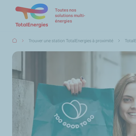
Toutes nos
solutions multi-
énergies
Fil
Trouver une station TotalEnergies à proximité
Total
d'Ariane