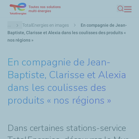
Toutes nos solutions
Aller
multi-énergies
Recherc
au
contenu
Fil
...
TotalEnergies en images
En compagnie de Jean-
principal
d'Ariane
Baptiste, Clarisse et Alexia dans les coulisses des produits «
nos régions »
En compagnie de Jean-
Baptiste, Clarisse et Alexia
dans les coulisses des
produits « nos régions »
Dans certaines stations-service