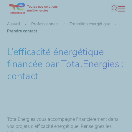
Toutes nos solutions
Aller
multi-énergies
Recherc
au
contenu
Fil
Accueil
Professionnels
Transition énergétique
principal
d'Ariane
Prendre contact
L’efficacité énergétique
financée par TotalEnergies :
contact
TotalEnergies vous accompagne financièrement dans
vos projets d’efficacité énergétique. Renseignez les