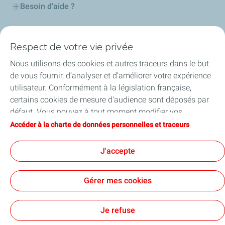
Besoin d'aide ?
Nos cartes
Respect de votre vie privée
Certificats d'économies d'énergie
Nous utilisons des cookies et autres traceurs dans le but
de vous fournir, d’analyser et d’améliorer votre expérience
Nos partenaires
utilisateur. Conformément à la législation française,
certains cookies de mesure d'audience sont déposés par
Collaborer avec TotalEnergies
défaut. Vous pouvez à tout moment modifier vos
paramètres de cookies en cliquant sur le bouton « Gérer
Accéder à la charte de données personnelles et traceurs
Accessibilité
mes cookies ». En cliquant sur le bouton « J’accepte »,
vous acceptez le dépôt de l’ensemble des cookies. Dans le
J'accepte
cas où vous cliquez sur « Je refuse », seuls les cookies
techniques nécessaires au bon fonctionnement du site
Conditions Générales d’Utilisation
Gérer mes cookies
seront utilisés. Pour plus d’informations, vous pouvez
Conditions Générales de Vente
Données personnelles
consulter la page « Charte de données personnelles et
Plan du site
Publications légales
Tous nos sites
Accessibilité : Partiellement conforme
Cookies
traceurs ».
Je refuse
TotalEnergies 2026