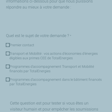
informations ci-dessous pour que nous puissions
répondre au mieux à votre demande :
Quel
Quel est le sujet de votre demande ?
*
est
Premier contact
le
sujet
Transport et Mobilité : vos actions d'économies d'énergies
éligibles aux primes CEE de TotalEnergies
de
votre
Programmes d'accompagnement Transport et Mobilité
financés par TotalEnergies
demande
?
Programmes d'accompagnement dans le bâtiment financés
par TotalEnergies
Cette question est pour tester si vous êtes un
visiteur humain et pour empêcher les soumissions