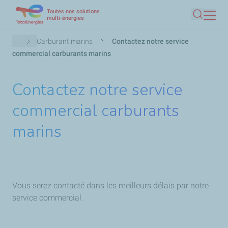
Toutes nos solutions
Aller
multi-énergies
Recherc
au
contenu
Fil
...
Carburant marins
Contactez notre service
principal
d'Ariane
commercial carburants marins
Contactez notre service
commercial carburants
marins
Vous serez contacté dans les meilleurs délais par notre
service commercial.