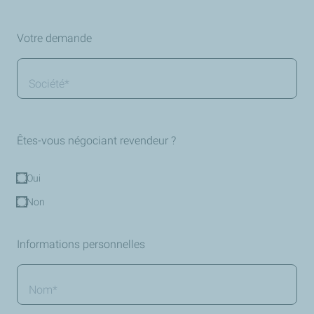
Votre demande
Société
*
Êtes-vous négociant revendeur ?
Oui
Êtes-
vous
Non
négociant
revendeur
Informations personnelles
?
*
Nom
*