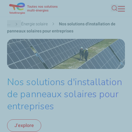
Toutes nos solutions
Aller
multi-énergies
Recherc
au
contenu
Fil
...
Énergie solaire
Nos solutions d'installation de
principal
d'Ariane
panneaux solaires pour entreprises
Nos solutions d'installation
de panneaux solaires pour
entreprises
J'explore