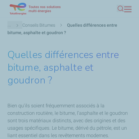
Toutes nos solutions
Aller
multi-énergies
Recherc
au
contenu
Fil
...
Conseils Bitumes
Quelles différences entre
principal
d'Ariane
bitume, asphalte et goudron ?
Quelles différences entre
bitume, asphalte et
goudron ?
Bien qu'ils soient fréquemment associés à la
construction routière, le bitume, l’asphalte et le goudron
sont trois matériaux distincts, avec des origines et des
usages spécifiques. Le bitume, dérivé du pétrole, est un
liant essentiel dans les revêtements modernes.