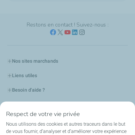
Restons en contact ! Suivez-nous :
Nos sites marchands
Liens utiles
Besoin d'aide ?
Nos cartes
Respect de votre vie privée
Certificats d'économies d'énergie
Nous utilisons des cookies et autres traceurs dans le but
de vous fournir, d’analyser et d’améliorer votre expérience
Nos partenaires