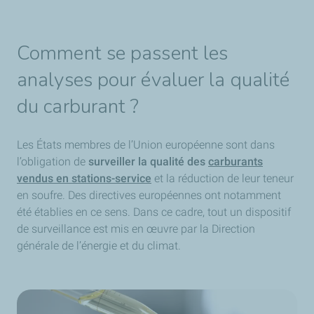
température est basse, meilleure est la résistance au
carburant traverse en un temps limite l’appareil de
froid du produit.
filtration. À noter : là encore, plus cette température est
basse, meilleure est la résistance au froid du produit.
Comment se passent les
Cette analyse est importante dans les moteurs, mais elle
analyses pour évaluer la qualité
n’est pas totalement représentative de la réalité terrain.
Elle permet simplement de caractériser la résistance au
du carburant ?
froid des produits et de les classer entre eux. La
spécification TLF est différente selon les saisons. La
saison hiver va du 1er octobre au 31 mars et la saison
Les États membres de l’Union européenne sont dans
été du 1er avril au 30 septembre. En hiver, un gazole
l’obligation de
surveiller la qualité des
carburants
standard devra justifier une TLF de -15°C maximum
vendus en stations-service
et la réduction de leur teneur
contre 0°C l’été. En France, pour les régions les plus
en soufre. Des directives européennes ont notamment
froides de l’Est du pays,
été établies en ce sens. Dans ce cadre, tout un dispositif
TotalEnergies distribue
Excellium Diesel Grand Froid
de surveillance est mis en œuvre par la Direction
, un produit plus résistant
au froid avec une TLF maximum de -21°C.
générale de l’énergie et du climat.