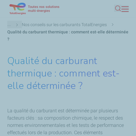
Toutes nos solutions
Aller
multi-énergies
Recherc
au
contenu
Fil
...
Nos conseils sur les carburants TotalEnergies
principal
d'Ariane
Qualité du carburant thermique : comment est-elle déterminée
?
Qualité du carburant
thermique : comment est-
elle déterminée ?
La qualité du carburant est déterminée par plusieurs
facteurs clés : sa composition chimique, le respect des
normes environnementales et les tests de performance
effectués lors de la production. Ces éléments