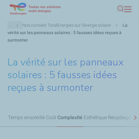
Toutes nos solutions
Aller
multi-énergies
Recherc
au
contenu
Fil
...
Nos conseils TotalEnergies sur l'énergie solaire
La
principal
d'Ariane
vérité sur les panneaux solaires : 5 fausses idées reçues à
surmonter
La vérité sur les panneaux
solaires : 5 fausses idées
reçues à surmonter
Temps ensoleillé
Coût
Complexité
Esthétique
Recyclage
S