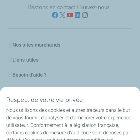
Restons en contact ! Suivez-nous :
Nos sites marchands
Liens utiles
Besoin d'aide ?
Nos cartes
Respect de votre vie privée
Certificats d'économies d'énergie
Nous utilisons des cookies et autres traceurs dans le but
de vous fournir, d’analyser et d’améliorer votre expérience
Nos partenaires
utilisateur. Conformément à la législation française,
certains cookies de mesure d'audience sont déposés par
Collaborer avec TotalEnergies