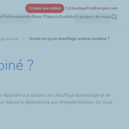
Trouver une station
E-boutique
TotalEnergies.com
s
Professionnels
Bons Plans
Actualités
À propos de nous
Recherch
gie solaire
Qu'est-ce qu'un chauffage solaire combiné ?
biné ?
r répondre aux besoins en chauffage domestique et en
our réduire la dépendance aux énergies fossiles. On vous