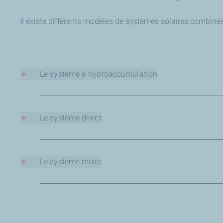
Il existe différents modèles de systèmes solaires combinés
Le système à hydroaccumulation
Ce modèle intègre un ballon d'accumulation où la chaleur est
Le système direct
Dans ce cas, le fluide caloporteur circule directement dans
Le système mixte
Combinant des éléments des deux modèles précédents, ce sys