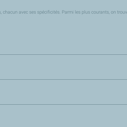
, chacun avec ses spécificités. Parmi les plus courants, on trouv
 stockée pour une utilisation ultérieure. Il permet de fournir à l
 les tuyaux du plancher chauffant ou des radiateurs, assurant ain
tème offre une flexibilité accrue en permettant d'ajuster la di