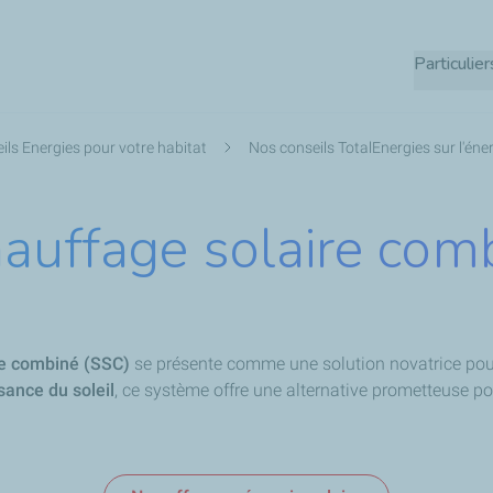
Aller
au
Particulier
contenu
principal
ils Energies pour votre habitat
Nos conseils TotalEnergies sur l'éner
auffage solaire com
re combiné (SSC)
se présente comme une solution novatrice pou
sance du soleil
, ce système offre une alternative prometteuse p