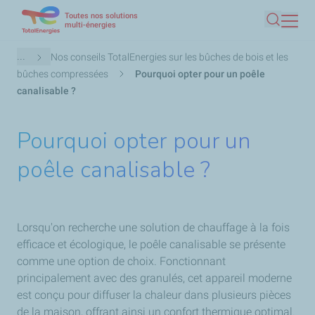
Toutes nos solutions
Aller
multi-énergies
Recherc
au
contenu
Fil
...
Nos conseils TotalEnergies sur les bûches de bois et les
principal
d'Ariane
bûches compressées
Pourquoi opter pour un poêle
canalisable ?
Pourquoi opter pour un
poêle canalisable ?
Lorsqu'on recherche une solution de chauffage à la fois
efficace et écologique, le poêle canalisable se présente
comme une option de choix. Fonctionnant
principalement avec des granulés, cet appareil moderne
est conçu pour diffuser la chaleur dans plusieurs pièces
de la maison, offrant ainsi un confort thermique optimal.