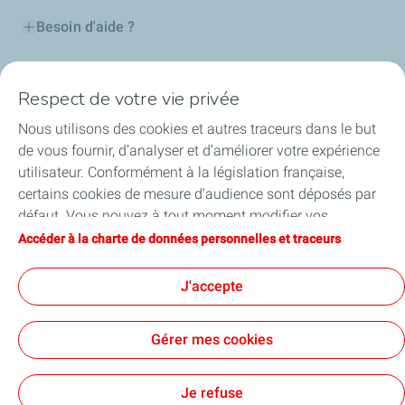
Besoin d'aide ?
Nos cartes
Respect de votre vie privée
Certificats d'économies d'énergie
Nous utilisons des cookies et autres traceurs dans le but
de vous fournir, d’analyser et d’améliorer votre expérience
Nos partenaires
utilisateur. Conformément à la législation française,
certains cookies de mesure d'audience sont déposés par
Collaborer avec TotalEnergies
défaut. Vous pouvez à tout moment modifier vos
paramètres de cookies en cliquant sur le bouton « Gérer
Accéder à la charte de données personnelles et traceurs
Accessibilité
mes cookies ». En cliquant sur le bouton « J’accepte »,
vous acceptez le dépôt de l’ensemble des cookies. Dans le
J'accepte
cas où vous cliquez sur « Je refuse », seuls les cookies
techniques nécessaires au bon fonctionnement du site
Conditions Générales d’Utilisation
Gérer mes cookies
seront utilisés. Pour plus d’informations, vous pouvez
Conditions Générales de Vente
Données personnelles
consulter la page « Charte de données personnelles et
Plan du site
Publications légales
Tous nos sites
Accessibilité : Partiellement conforme
Cookies
traceurs ».
Je refuse