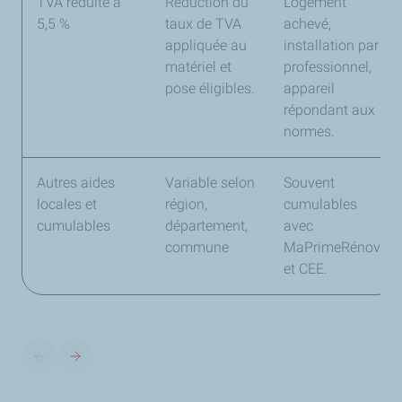
TVA réduite à
Réduction du
Logement
5,5 %
taux de TVA
achevé,
appliquée au
installation par
matériel et
professionnel,
pose éligibles.
appareil
répondant aux
normes.
Autres aides
Variable selon
Souvent
locales et
région,
cumulables
cumulables
département,
avec
commune
MaPrimeRénov’
et CEE.