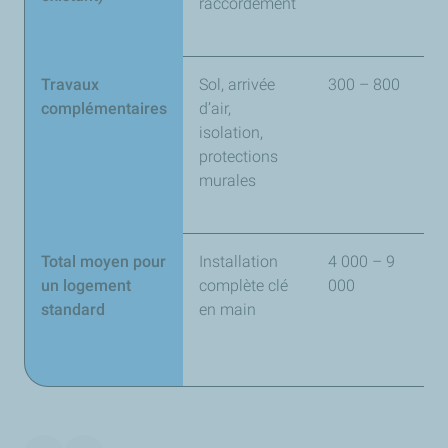
raccordement
c
e
Travaux
Sol, arrivée
300 – 800
S
complémentaires
d’air,
m
isolation,
c
protections
e
murales
a
n
Total moyen pour
Installation
4 000 – 9
I
un logement
complète clé
000
d
standard
en main
m
a
d