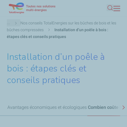
Toutes nos solutions
Aller
multi-énergies
Recherc
au
contenu
Fil
...
Nos conseils TotalEnergies sur les bûches de bois et les
principal
d'Ariane
bûches compressées
Installation d’un poêle à bois :
étapes clés et conseils pratiques
Installation d’un poêle à
bois : étapes clés et
conseils pratiques
Avantages économiques et écologiques
Combien coûte l'ins
S