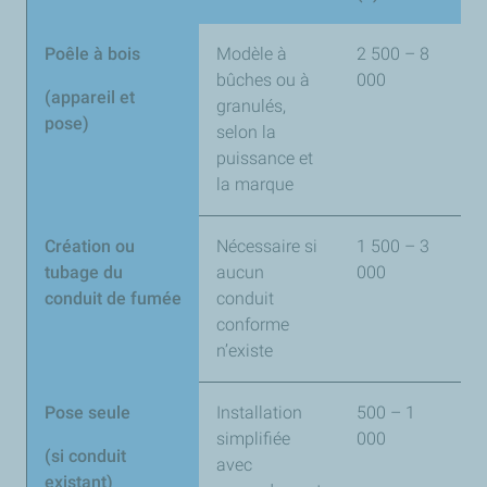
Poêle à bois
Modèle à
2 500 – 8
D
bûches ou à
000
l
(appareil et
granulés,
c
pose)
selon la
e
puissance et
p
la marque
é
Création ou
Nécessaire si
1 500 – 3
C
tubage du
aucun
000
o
conduit de fumée
conduit
c
conforme
l
n’existe
D
Pose seule
Installation
500 – 1
M
simplifiée
000
c
(si conduit
avec
u
existant)