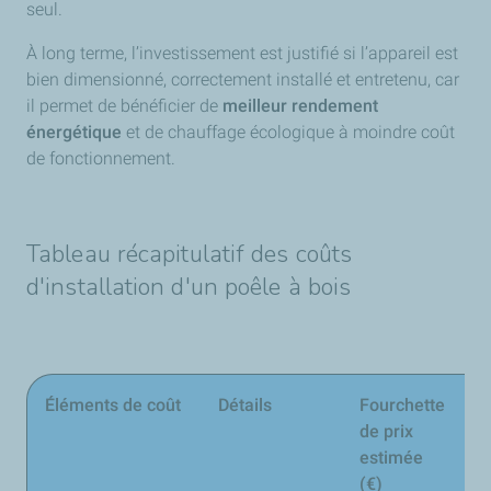
seul.
À long terme, l’investissement est justifié si l’appareil est
bien dimensionné, correctement installé et entretenu, car
il permet de bénéficier de
meilleur rendement
énergétique
et de chauffage écologique à moindre coût
de fonctionnement.
Tableau récapitulatif des coûts
d'installation d'un poêle à bois
Éléments de coût
Détails
Fourchette
O
de prix
estimée
(€)