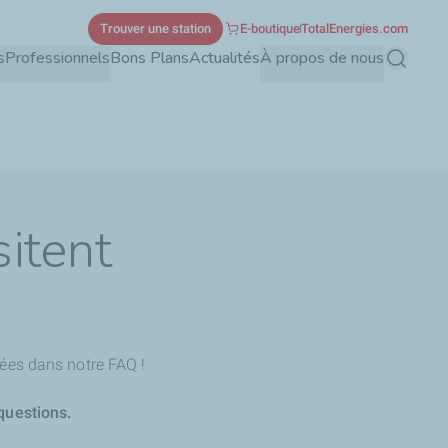
Trouver une station
E-boutique
TotalEnergies.com
s
Professionnels
Bons Plans
Actualités
À propos de nous
Recherch
sitent
ées dans notre FAQ !
questions.