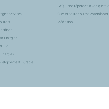
FAQ – Nos réponses à vos questi
ergies Services
Clients sourds ou malentendants
rburant
Médiation
ubrifiant
otalEnergies
AdBlue
lEnergies
éveloppement Durable
ires
Collaborer avec TotalEnergie
Innover avec nous : StationT&Vo
Devenir partenaire Wash de Total