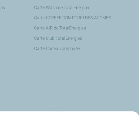
ons
Carte Wash de TotalEnergies
Carte COFFEE COMPTOIR DES ARÔMES
Carte AIR de TotalEnergies
Carte Club TotalEnergies
Carte Cadeau prépayée
s
Accessibilité
us
Deafi
Energies
Justbip