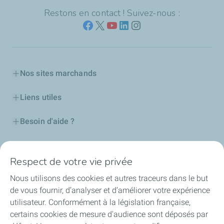
Restons en contact ! Suivez-nous :
Nos sites marchands
Liens utiles
Besoin d'aide ?
Nos cartes
Respect de votre vie privée
Certificats d'économies d'énergie
Nous utilisons des cookies et autres traceurs dans le but
de vous fournir, d’analyser et d’améliorer votre expérience
Nos partenaires
utilisateur. Conformément à la législation française,
certains cookies de mesure d'audience sont déposés par
Collaborer avec TotalEnergies