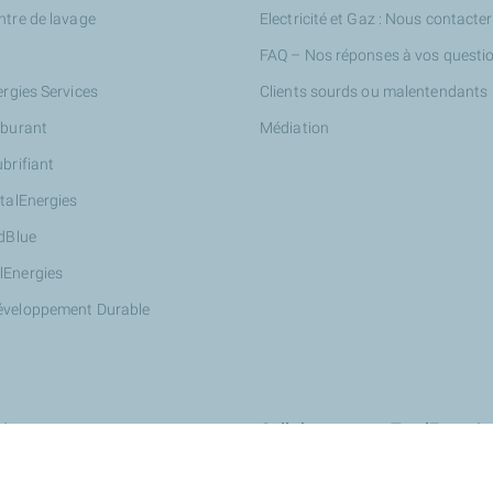
ntre de lavage
Electricité et Gaz : Nous contacter
FAQ – Nos réponses à vos questi
ergies Services
Clients sourds ou malentendants
rburant
Médiation
ubrifiant
otalEnergies
AdBlue
lEnergies
éveloppement Durable
ires
Collaborer avec TotalEnergie
Innover avec nous : StationT&Vo