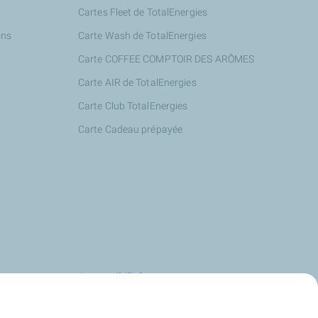
Cartes Fleet de TotalEnergies
ons
Carte Wash de TotalEnergies
Carte COFFEE COMPTOIR DES ARÔMES
Carte AIR de TotalEnergies
Carte Club TotalEnergies
Carte Cadeau prépayée
s
Accessibilité
us
Deafi