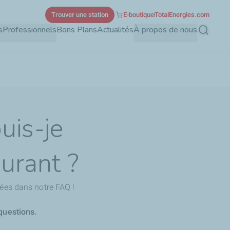
Trouver une station
E-boutique
TotalEnergies.com
s
Professionnels
Bons Plans
Actualités
À propos de nous
Recherch
uis-je
urant ?
ées dans notre FAQ !
questions.