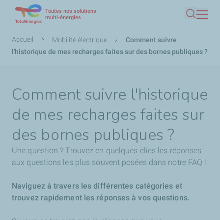
Toutes nos solutions
Aller
multi-énergies
Recherc
au
contenu
Fil
Accueil
Mobilité électrique
Comment suivre
principal
d'Ariane
l'historique de mes recharges faites sur des bornes publiques ?
Comment suivre l'historique
de mes recharges faites sur
des bornes publiques ?
Une question ? Trouvez en quelques clics les réponses
aux questions les plus souvent posées dans notre FAQ !
Naviguez à travers les différentes catégories et
trouvez rapidement les réponses à vos questions.