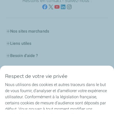
Restons en contact ! Suivez-nous :
Nos sites marchands
Liens utiles
Besoin d'aide ?
Nos cartes
Respect de votre vie privée
Certificats d'économies d'énergie
Nous utilisons des cookies et autres traceurs dans le but
de vous fournir, d’analyser et d’améliorer votre expérience
Nos partenaires
utilisateur. Conformément à la législation française,
certains cookies de mesure d'audience sont déposés par
Collaborer avec TotalEnergies
défaut. Vous pouvez à tout moment modifier vos