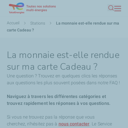
Toutes nos solutions
Aller
multi-énergies
Recherc
au
contenu
Fil
Accueil
Stations
La monnaie est-elle rendue sur ma
principal
d'Ariane
carte Cadeau ?
La monnaie est-elle rendue
sur ma carte Cadeau ?
Une question ? Trouvez en quelques clics les réponses
aux questions les plus souvent posées dans notre FAQ !
Naviguez à travers les différentes catégories et
trouvez rapidement les réponses à vos questions.
Si vous ne trouvez pas la réponse que vous
cherchez,
n'hésitez pas à
nous contacter
. Le Service