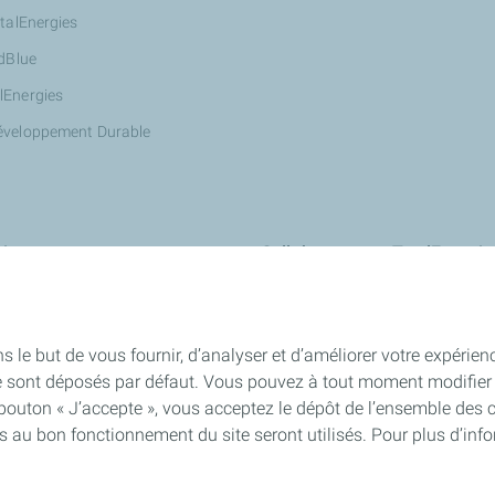
otalEnergies
AdBlue
lEnergies
éveloppement Durable
ires
Collaborer avec TotalEnergie
Innover avec nous : StationT&Vo
Devenir partenaire Wash de Total
s le but de vous fournir, d’analyser et d’améliorer votre expérien
Devenir propriétaire d'une station
e sont déposés par défaut. Vous pouvez à tout moment modifier 
 bouton « J’accepte », vous acceptez le dépôt de l’ensemble des 
Devenir chef d'entreprise avec To
es au bon fonctionnement du site seront utilisés. Pour plus d’inf
Recrutement : toutes nos annonc