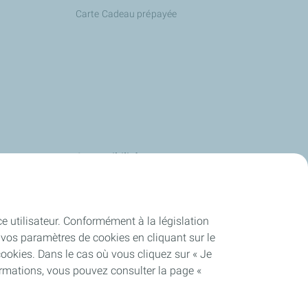
Carte Cadeau prépayée
s
Accessibilité
us
Deafi
Energies
Justbip
ce utilisateur. Conformément à la législation
-service
vos paramètres de cookies en cliquant sur le
cookies. Dans le cas où vous cliquez sur « Je
talEnergies
ormations, vous pouvez consulter la page «
es