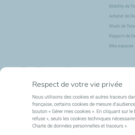
Mobility de T
Acheter de l'
Wash de Tota
Rapport de D
Mes espaces
Certificats d'économies d'énergie
Nos partena
Respect de votre vie privée
Expertise Rénovation
JustBip
Eco gestes
Turo
Nous utilisons des cookies et autres traceurs dan
Les CEE avec TotalEnergies
française, certains cookies de mesure d'audienc
bouton « Gérer mes cookies ». En cliquant sur le
refuse », seuls les cookies techniques nécessair
Charte de données personnelles et traceurs ».