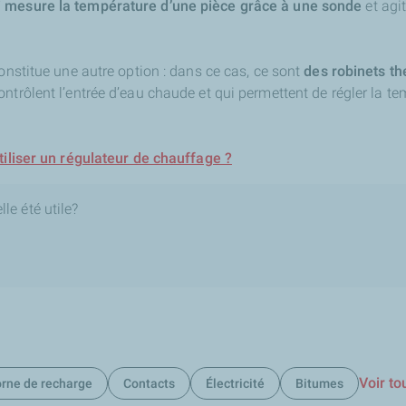
i mesure la température d’une pièce grâce à une sonde
et agi
constitue une autre option : dans ce cas, ce sont
des robinets th
ontrôlent l’entrée d’eau chaude et qui permettent de régler la 
tiliser un régulateur de chauffage ?
le été utile?
Voir to
rne de recharge
Contacts
Électricité
Bitumes