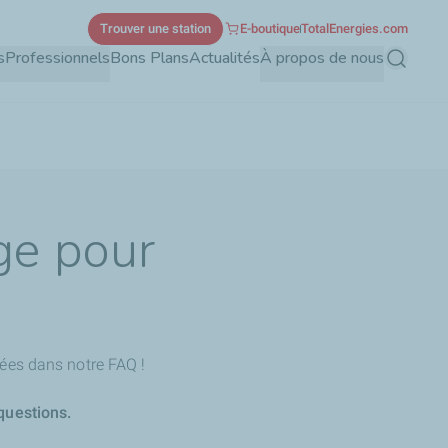
Trouver une station
E-boutique
TotalEnergies.com
s
Professionnels
Bons Plans
Actualités
À propos de nous
Recherch
ge pour
ées dans notre FAQ !
questions.