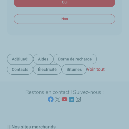
Oui
Non
AdBlue®
Aides
Borne de recharge
Voir tout
Contacts
Électricité
Bitumes
Restons en contact ! Suivez-nous :
Nos sites marchands