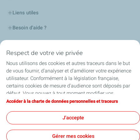
Liens utiles
Besoin d'aide ?
Nos cartes
Respect de votre vie privée
Certificats d'économies d'énergie
Nous utilisons des cookies et autres traceurs dans le but
de vous fournir, d’analyser et d’améliorer votre expérience
Nos partenaires
utilisateur. Conformément à la législation française,
certains cookies de mesure d'audience sont déposés par
Collaborer avec TotalEnergies
défaut. Vous pouvez à tout moment modifier vos
paramètres de cookies en cliquant sur le bouton « Gérer
Accéder à la charte de données personnelles et traceurs
Accessibilité
mes cookies ». En cliquant sur le bouton « J’accepte »,
vous acceptez le dépôt de l’ensemble des cookies. Dans le
J'accepte
cas où vous cliquez sur « Je refuse », seuls les cookies
techniques nécessaires au bon fonctionnement du site
Conditions Générales d’Utilisation
Gérer mes cookies
seront utilisés. Pour plus d’informations, vous pouvez