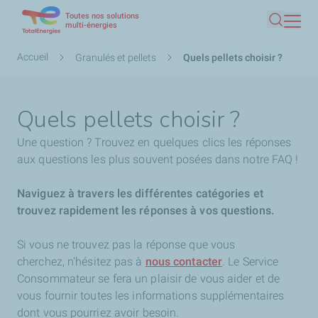
Toutes nos solutions
Aller
multi-énergies
Recherc
au
contenu
Fil
Accueil
Granulés et pellets
Quels pellets choisir ?
principal
d'Ariane
Quels pellets choisir ?
Une question ? Trouvez en quelques clics les réponses
aux questions les plus souvent posées dans notre FAQ !
Naviguez à travers les différentes catégories et
trouvez rapidement les réponses à vos questions.
Si vous ne trouvez pas la réponse que vous
cherchez,
n'hésitez pas à
nous contacter
. Le Service
Consommateur se fera un plaisir de vous aider et de
vous fournir toutes les informations supplémentaires
dont vous pourriez avoir besoin.