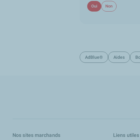
Oui
Non
AdBlue®
Aides
Bo
Nos sites marchands
Liens utiles