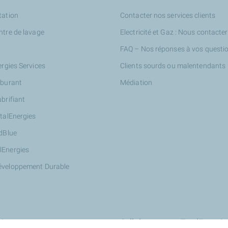
tation
Contacter nos services clients
ntre de lavage
Electricité et Gaz : Nous contacter
FAQ – Nos réponses à vos questi
ergies Services
Clients sourds ou malentendants
rburant
Médiation
ubrifiant
otalEnergies
AdBlue
lEnergies
éveloppement Durable
ires
Collaborer avec TotalEnergie