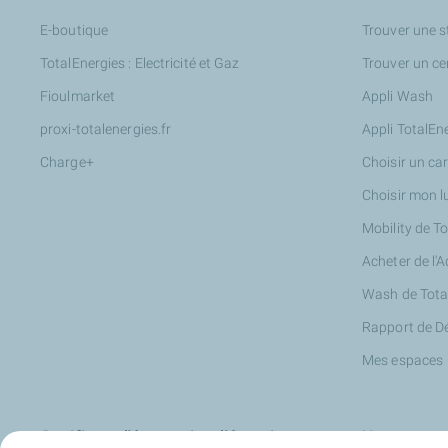
E-boutique
Trouver une s
TotalEnergies : Electricité et Gaz
Trouver un ce
Fioulmarket
Appli Wash
proxi-totalenergies.fr
Appli TotalEn
Charge+
Choisir un ca
Choisir mon l
Mobility de T
Acheter de l'
Wash de Tota
Rapport de D
Mes espaces
Certificats d'économies d'énergie
Nos partena