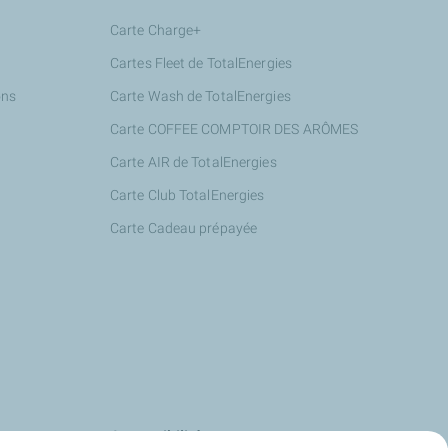
Carte Charge+
Cartes Fleet de TotalEnergies
ons
Carte Wash de TotalEnergies
Carte COFFEE COMPTOIR DES ARÔMES
Carte AIR de TotalEnergies
Carte Club TotalEnergies
Carte Cadeau prépayée
s
Accessibilité