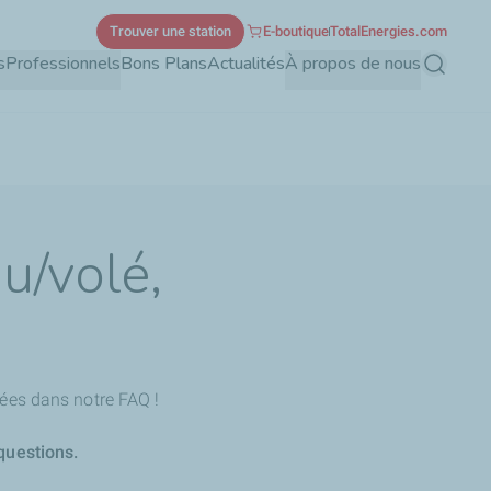
Trouver une station
E-boutique
TotalEnergies.com
s
Professionnels
Bons Plans
Actualités
À propos de nous
Recherch
u/volé,
ées dans notre FAQ !
questions.