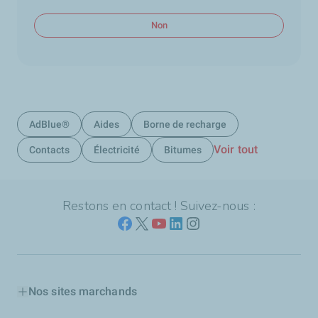
Non
AdBlue®
Aides
Borne de recharge
Voir tout
Contacts
Électricité
Bitumes
Restons en contact ! Suivez-nous :
Nos sites marchands