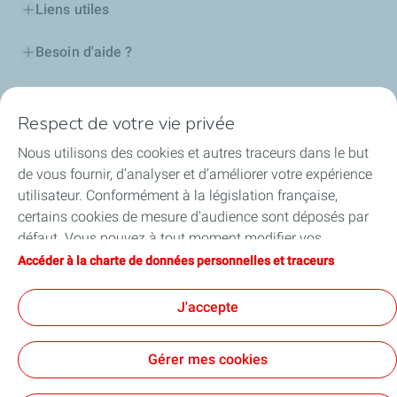
Liens utiles
Besoin d'aide ?
Nos cartes
Respect de votre vie privée
Certificats d'économies d'énergie
Nous utilisons des cookies et autres traceurs dans le but
de vous fournir, d’analyser et d’améliorer votre expérience
Nos partenaires
utilisateur. Conformément à la législation française,
certains cookies de mesure d'audience sont déposés par
Collaborer avec TotalEnergies
défaut. Vous pouvez à tout moment modifier vos
paramètres de cookies en cliquant sur le bouton « Gérer
Accéder à la charte de données personnelles et traceurs
Accessibilité
mes cookies ». En cliquant sur le bouton « J’accepte »,
vous acceptez le dépôt de l’ensemble des cookies. Dans le
J'accepte
cas où vous cliquez sur « Je refuse », seuls les cookies
techniques nécessaires au bon fonctionnement du site
Conditions Générales d’Utilisation
Gérer mes cookies
seront utilisés. Pour plus d’informations, vous pouvez
Conditions Générales de Vente
Données personnelles
consulter la page « Charte de données personnelles et
Plan du site
Publications légales
Tous nos sites