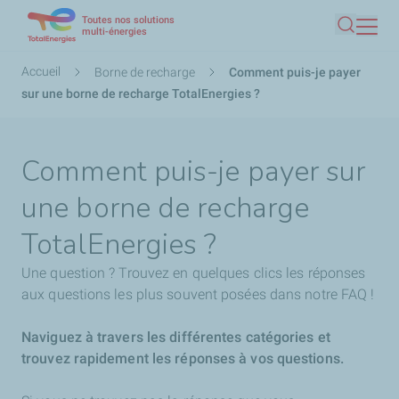
Toutes nos solutions
Aller
multi-énergies
Recherc
au
contenu
Fil
Accueil
Borne de recharge
Comment puis-je payer
principal
d'Ariane
sur une borne de recharge TotalEnergies ?
Comment puis-je payer sur
une borne de recharge
TotalEnergies ?
Une question ? Trouvez en quelques clics les réponses
aux questions les plus souvent posées dans notre FAQ !
Naviguez à travers les différentes catégories et
trouvez rapidement les réponses à vos questions.