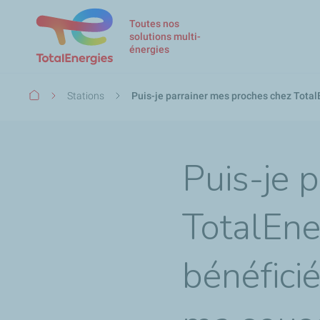
Toutes nos
solutions multi-
énergies
Fil
Stations
Puis-je parrainer mes proches chez TotalEn
d'Ariane
Puis-je 
TotalEner
bénéfici