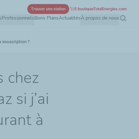
Trouver une station
E-boutique
TotalEnergies.com
s
Professionnels
Bons Plans
Actualités
À propos de nous
Recherch
a souscription ?
s chez
 si j’ai
urant à