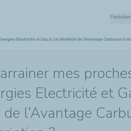
Aller
au
Particulier
contenu
principal
ergies Electricité et Gaz si j’ai bénéficié de l’Avantage Carburant à m
parrainer mes proche
gies Electricité et Gaz
é de l’Avantage Carb