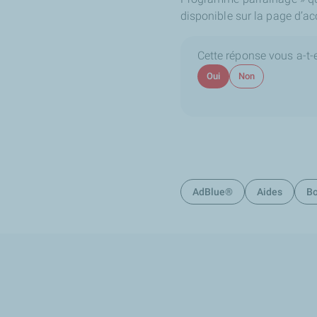
disponible sur la page d’ac
Cette réponse vous a-t-el
Oui
Non
AdBlue®
Aides
Bo