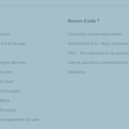
Besoin d'aide ?
tation
Contacter nos services clients
ntre de lavage
Electricité et Gaz : Nous contacter
FAQ – Nos réponses à vos questi
ergies Services
Clients sourds ou malentendants
rburant
Médiation
ubrifiant
otalEnergies
AdBlue
lEnergies
éveloppement Durable