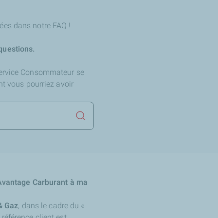
ées dans notre FAQ !
questions.
Service Consommateur se
nt vous pourriez avoir
Lancer la recherche
l’Avantage Carburant à ma
 & Gaz
, dans le cadre du «
référence client est